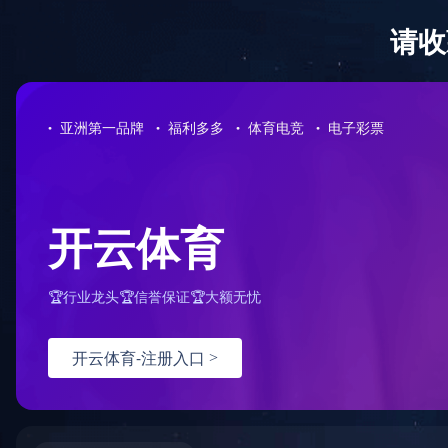
九游网页版登录入口
九游网页
13