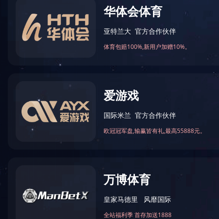
当前位置：
九游网页版登录入口
>
产品展示
>
防辐射门
产品分类
九游网页版登录入口-九游(中国)
钢质子母门
钢质单开门
防辐射门
外挂式医用门